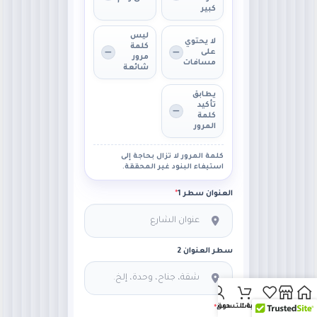
كبير
ليس
لا يحتوي
كلمة
على
مرور
مسافات
شائعة
يطابق
تأكيد
كلمة
المرور
كلمة المرور لا تزال بحاجة إلى
استيفاء البنود غير المحققة.
العنوان سطر 1
*
سطر العنوان 2
لرئيسية
المتجر
قائمة الرغبات
عربة التسوق
حسابي
دولة
*