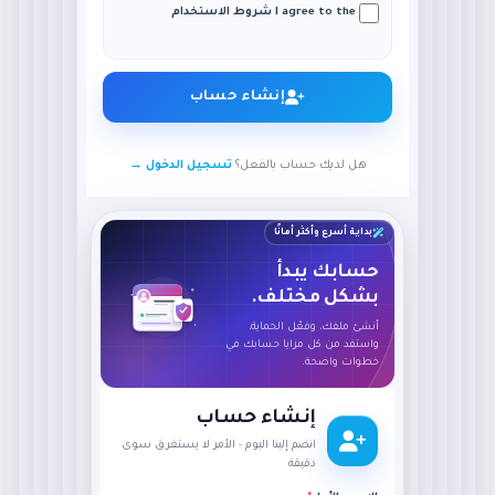
I agree to the شروط الاستخدام
إنشاء حساب
هل لديك حساب بالفعل؟
تسجيل الدخول →
بداية أسرع وأكثر أمانًا
حسابك يبدأ
بشكل مختلف.
أنشئ ملفك، وفعّل الحماية،
واستفد من كل مزايا حسابك في
خطوات واضحة.
إنشاء حساب
انضم إلينا اليوم - الأمر لا يستغرق سوى
دقيقة