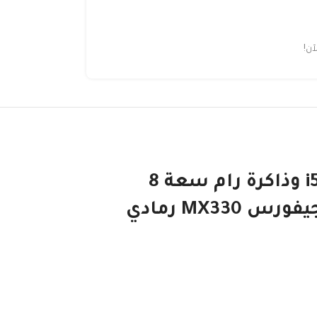
ن!
لابتوب فليكس 5 قابل للتحويل 2 في 1 بشاشة مقاس 14 بوصة ومعالج كور i5 وذاكرة رام سعة 8