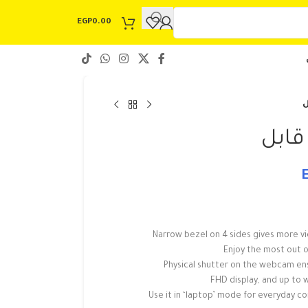
EGP
0.00
Narrow bezel on 4 sides gives more vi
Enjoy the most out o
Physical shutter on the webcam en
FHD display, and up to w
Use it in ‘laptop’ mode for everyday c