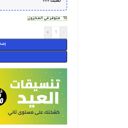
لطبك ????
13 متوفر في المخزون
+
-
إضاف